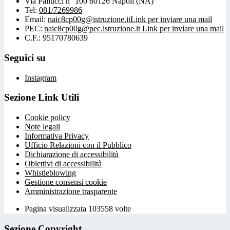
Via Pallucci n° 100 80126 Napoli (NA)
Tel:
081/7269986
Email:
naic8cp00g@istruzione.it
Link per inviare una mail
PEC:
naic8cp00g@pec.istruzione.it
Link per inviare una mail
C.F.: 95170780639
Seguici su
Instagram
Sezione Link Utili
Cookie policy
Note legali
Informativa Privacy
Ufficio Relazioni con il Pubblico
Dichiarazione di accessibilità
Obiettivi di accessibilità
Whistleblowing
Gestione consensi cookie
Amministrazione trasparente
Pagina visualizzata
103558
volte
Sezione Copyright