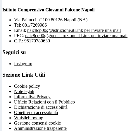
Istituto Comprensivo Giovanni Falcone Napoli
Via Pallucci n° 100 80126 Napoli (NA)
Tel:
081/7269986
Email:
naic8cp00g@istruzione.it
Link per inviare una mail
PEC:
naic8cp00g@pec.istruzione.it
Link per inviare una mail
C.F.: 95170780639
Seguici su
Instagram
Sezione Link Utili
Cookie policy
Note legali
Informativa Privacy
Ufficio Relazioni con il Pubblico
Dichiarazione di accessibilità
Obiettivi di accessibilità
Whistleblowing
Gestione consensi cookie
Amministrazione trasparente