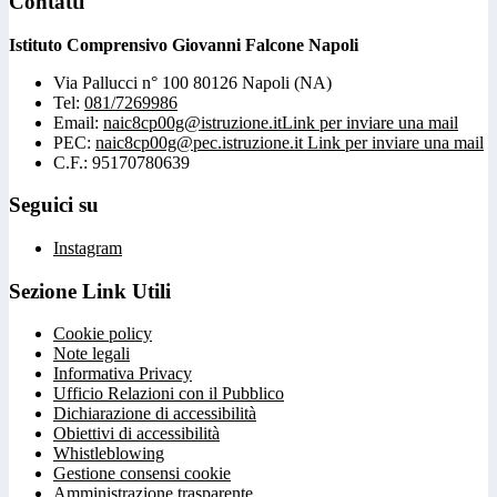
Contatti
Istituto Comprensivo Giovanni Falcone Napoli
Via Pallucci n° 100 80126 Napoli (NA)
Tel:
081/7269986
Email:
naic8cp00g@istruzione.it
Link per inviare una mail
PEC:
naic8cp00g@pec.istruzione.it
Link per inviare una mail
C.F.: 95170780639
Seguici su
Instagram
Sezione Link Utili
Cookie policy
Note legali
Informativa Privacy
Ufficio Relazioni con il Pubblico
Dichiarazione di accessibilità
Obiettivi di accessibilità
Whistleblowing
Gestione consensi cookie
Amministrazione trasparente