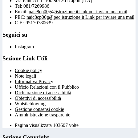
Via Pallucci n° 100 80126 Napoli (NA)
Tel:
081/7269986
Email:
naic8cp00g@istruzione.it
Link per inviare una mail
PEC:
naic8cp00g@pec.istruzione.it
Link per inviare una mail
C.F.: 95170780639
Seguici su
Instagram
Sezione Link Utili
Cookie policy
Note legali
Informativa Privacy
Ufficio Relazioni con il Pubblico
Dichiarazione di accessibilità
Obiettivi di accessibilità
Whistleblowing
Gestione consensi cookie
Amministrazione trasparente
Pagina visualizzata
103607
volte
Sezione Copyright