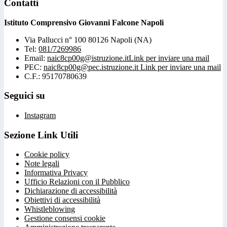
Contatti
Istituto Comprensivo Giovanni Falcone Napoli
Via Pallucci n° 100 80126 Napoli (NA)
Tel:
081/7269986
Email:
naic8cp00g@istruzione.it
Link per inviare una mail
PEC:
naic8cp00g@pec.istruzione.it
Link per inviare una mail
C.F.: 95170780639
Seguici su
Instagram
Sezione Link Utili
Cookie policy
Note legali
Informativa Privacy
Ufficio Relazioni con il Pubblico
Dichiarazione di accessibilità
Obiettivi di accessibilità
Whistleblowing
Gestione consensi cookie