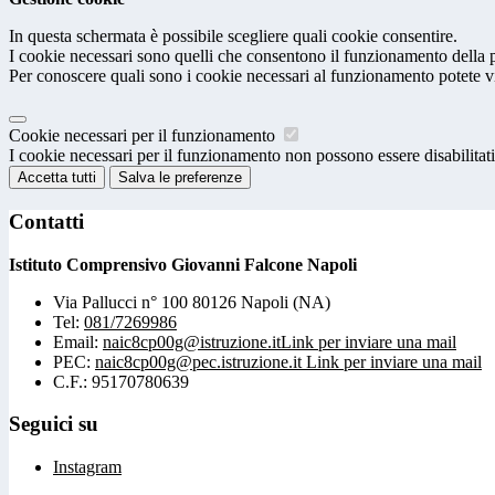
In questa schermata è possibile scegliere quali cookie consentire.
I cookie necessari sono quelli che consentono il funzionamento della pi
Per conoscere quali sono i cookie necessari al funzionamento potete v
Cookie necessari per il funzionamento
I cookie necessari per il funzionamento non possono essere disabilitati.
Accetta tutti
Salva le preferenze
Contatti
Istituto Comprensivo Giovanni Falcone Napoli
Via Pallucci n° 100 80126 Napoli (NA)
Tel:
081/7269986
Email:
naic8cp00g@istruzione.it
Link per inviare una mail
PEC:
naic8cp00g@pec.istruzione.it
Link per inviare una mail
C.F.: 95170780639
Seguici su
Instagram