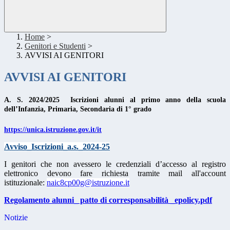
Home
>
Genitori e Studenti
>
AVVISI AI GENITORI
AVVISI AI GENITORI
A. S. 2024/2025
Iscrizioni alunni al primo anno della scuola
dell’Infanzia, Primaria, Secondaria di 1° grado
https://unica.istruzione.gov.it/it
Avviso_Iscrizioni_a.s._2024-25
I ge
nitori che non avessero le credenziali d’accesso al registro
elettronico devono fare richiesta tramite mail all'account
istituzionale:
naic8cp00g@istruzione.it
Regolamento alunni_ patto di corresponsabilità _epolicy.pdf
Notizie