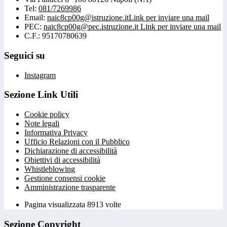
Tel:
081/7269986
Email:
naic8cp00g@istruzione.it
Link per inviare una mail
PEC:
naic8cp00g@pec.istruzione.it
Link per inviare una mail
C.F.: 95170780639
Seguici su
Instagram
Sezione Link Utili
Cookie policy
Note legali
Informativa Privacy
Ufficio Relazioni con il Pubblico
Dichiarazione di accessibilità
Obiettivi di accessibilità
Whistleblowing
Gestione consensi cookie
Amministrazione trasparente
Pagina visualizzata
8913
volte
Sezione Copyright