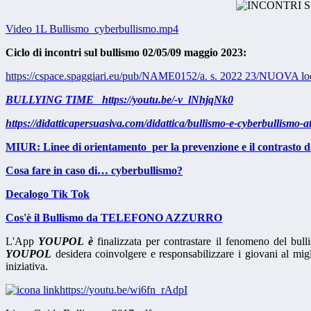
Video 1L Bullismo_cyberbullismo.mp4
Ciclo di incontri sul bullismo 02/05/09 maggio 2023:
https://cspace.spaggiari.eu/pub/NAME0152/a. s. 2022 23/NUOVA loc
BULLYING TIME https://youtu.be/-v_lNhjqNk0
https://didatticapersuasiva.com/didattica/bullismo-e-cyberbullismo-at
MIUR: Linee di orientamento per la prevenzione e il contrasto d
Cosa fare in caso di… cyberbullismo?
Decalogo Tik Tok
Cos'è il Bullismo da TELEFONO AZZURRO
L'App
YOUPOL è
finalizzata per contrastare il fenomeno del bul
YOUPOL
desidera coinvolgere e responsabilizzare i giovani al migli
iniziativa.
https://youtu.be/wi6fn_rAdpI