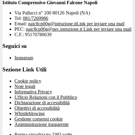
Istituto Comprensivo Giovanni Falcone Napoli
Via Pallucci n° 100 80126 Napoli (NA)
Tel:
081/7269986
Email:
naic8cp00g@istruzione.it
Link per inviare una mail
PEC:
naic8cp00g@pec.istruzione.it
Link per inviare una mail
C.F.: 95170780639
Seguici su
Instagram
Sezione Link Utili
Cookie policy
Note legali
Informativa Privacy
Ufficio Relazioni con il Pubblico
Dichiarazione di accessibilità
Obiettivi di accessibilità
Whistleblowing
Gestione consensi cookie
Amministrazione trasparente
Pagina visualizzata
2392
volte