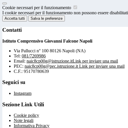
Cookie necessari per il funzionamento
I cookie necessari per il funzionamento non possono essere disabilitati.
Accetta tutti
Salva le preferenze
Contatti
Istituto Comprensivo Giovanni Falcone Napoli
Via Pallucci n° 100 80126 Napoli (NA)
Tel:
081/7269986
Email:
naic8cp00g@istruzione.it
Link per inviare una mail
PEC:
naic8cp00g@pec.istruzione.it
Link per inviare una mail
C.F.: 95170780639
Seguici su
Instagram
Sezione Link Utili
Cookie policy
Note legali
Informativa Privacy