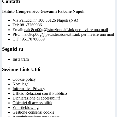
Contatti
Istituto Comprensivo Giovanni Falcone Napoli
Via Pallucci n° 100 80126 Napoli (NA)
Tel:
081/7269986
Email:
naic8cp00g@istruzione.it
Link per inviare una mail
PEC:
naic8cp00g@pec.istruzione.it
Link per inviare una mail
C.F.: 95170780639
Seguici su
Instagram
Sezione Link Utili
Cookie policy
Note legali
Informativa Privacy
Ufficio Relazioni con il Pubblico
Dichiarazione di accessibilità
Obiettivi di accessibilità
Whistleblowing
Gestione consensi cookie
Amministrazione trasparente