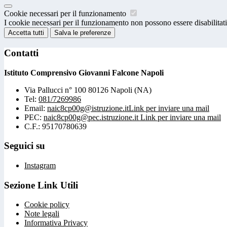
Cookie necessari per il funzionamento
I cookie necessari per il funzionamento non possono essere disabilitati.
Accetta tutti
Salva le preferenze
Contatti
Istituto Comprensivo Giovanni Falcone Napoli
Via Pallucci n° 100 80126 Napoli (NA)
Tel:
081/7269986
Email:
naic8cp00g@istruzione.it
Link per inviare una mail
PEC:
naic8cp00g@pec.istruzione.it
Link per inviare una mail
C.F.: 95170780639
Seguici su
Instagram
Sezione Link Utili
Cookie policy
Note legali
Informativa Privacy