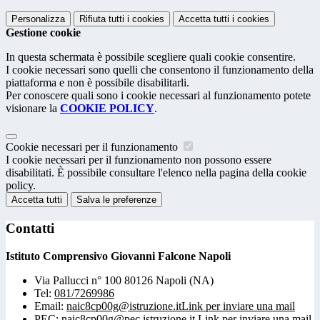
Personalizza
Rifiuta tutti
i cookies
Accetta tutti
i cookies
Gestione cookie
In questa schermata è possibile scegliere quali cookie consentire.
I cookie necessari sono quelli che consentono il funzionamento della
piattaforma e non è possibile disabilitarli.
Per conoscere quali sono i cookie necessari al funzionamento potete
visionare la
COOKIE POLICY
.
Cookie necessari per il funzionamento
I cookie necessari per il funzionamento non possono essere
disabilitati. È possibile consultare l'elenco nella pagina della cookie
policy.
Accetta tutti
Salva le preferenze
Contatti
Istituto Comprensivo Giovanni Falcone Napoli
Via Pallucci n° 100 80126 Napoli (NA)
Tel:
081/7269986
Email:
naic8cp00g@istruzione.it
Link per inviare una mail
PEC:
naic8cp00g@pec.istruzione.it
Link per inviare una mail