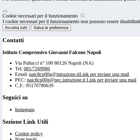
Cookie necessari per il funzionamento
I cookie necessari per il funzionamento non possono essere disabilitati.
Accetta tutti
Salva le preferenze
Contatti
Istituto Comprensivo Giovanni Falcone Napoli
Via Pallucci n° 100 80126 Napoli (NA)
Tel:
081/7269986
Email:
naic8cp00g@istruzione.it
Link per inviare una mail
PEC:
naic8cp00g@pec.istruzione.it
Link per inviare una mail
C.F.: 95170780639
Seguici su
Instagram
Sezione Link Utili
Cookie policy
Note legali