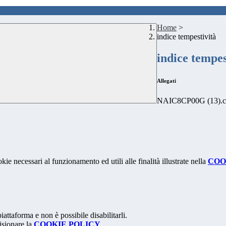
Home
>
indice tempestività
indice tempes
Allegati
NAIC8CP00G (13).c
kie necessari al funzionamento ed utili alle finalità illustrate nella
COO
attaforma e non è possibile disabilitarli.
isionare la
COOKIE POLICY
.