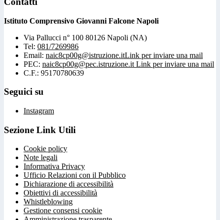
Contatti
Istituto Comprensivo Giovanni Falcone Napoli
Via Pallucci n° 100 80126 Napoli (NA)
Tel:
081/7269986
Email:
naic8cp00g@istruzione.it
Link per inviare una mail
PEC:
naic8cp00g@pec.istruzione.it
Link per inviare una mail
C.F.: 95170780639
Seguici su
Instagram
Sezione Link Utili
Cookie policy
Note legali
Informativa Privacy
Ufficio Relazioni con il Pubblico
Dichiarazione di accessibilità
Obiettivi di accessibilità
Whistleblowing
Gestione consensi cookie
Amministrazione trasparente