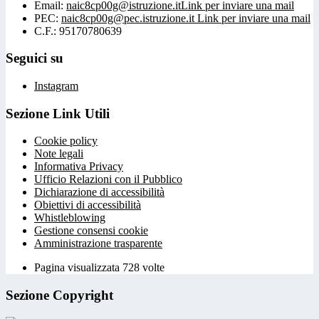
Email:
naic8cp00g@istruzione.it
Link per inviare una mail
PEC:
naic8cp00g@pec.istruzione.it
Link per inviare una mail
C.F.: 95170780639
Seguici su
Instagram
Sezione Link Utili
Cookie policy
Note legali
Informativa Privacy
Ufficio Relazioni con il Pubblico
Dichiarazione di accessibilità
Obiettivi di accessibilità
Whistleblowing
Gestione consensi cookie
Amministrazione trasparente
Pagina visualizzata
728
volte
Sezione Copyright