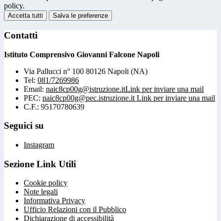
policy.
Accetta tutti
Salva le preferenze
Contatti
Istituto Comprensivo Giovanni Falcone Napoli
Via Pallucci n° 100 80126 Napoli (NA)
Tel:
081/7269986
Email:
naic8cp00g@istruzione.it
Link per inviare una mail
PEC:
naic8cp00g@pec.istruzione.it
Link per inviare una mail
C.F.: 95170780639
Seguici su
Instagram
Sezione Link Utili
Cookie policy
Note legali
Informativa Privacy
Ufficio Relazioni con il Pubblico
Dichiarazione di accessibilità