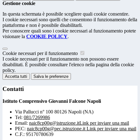
Gestione cookie
In questa schermata è possibile scegliere quali cookie consentire.
I cookie necessari sono quelli che consentono il funzionamento della
piattaforma e non è possibile disabilitarli.
Per conoscere quali sono i cookie necessari al funzionamento potete
visionare la
COOKIE POLICY
.
Cookie necessari per il funzionamento
I cookie necessari per il funzionamento non possono essere
disabilitati. È possibile consultare l'elenco nella pagina della cookie
policy.
Accetta tutti
Salva le preferenze
Contatti
Istituto Comprensivo Giovanni Falcone Napoli
Via Pallucci n° 100 80126 Napoli (NA)
Tel:
081/7269986
Email:
naic8cp00g@istruzione.it
Link per inviare una mail
PEC:
naic8cp00g@pec.istruzione.it
Link per inviare una mail
C.F.: 95170780639